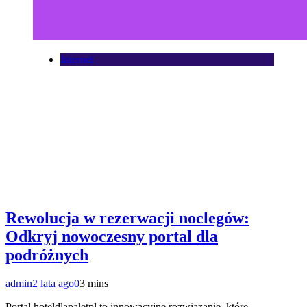
Internet
Rewolucja w rezerwacji noclegów:
Odkryj nowoczesny portal dla
podróżnych
admin
2 lata ago
0
3 mins
Portal hoteldlapaletpl to innowacyjne rozwiązanie, które