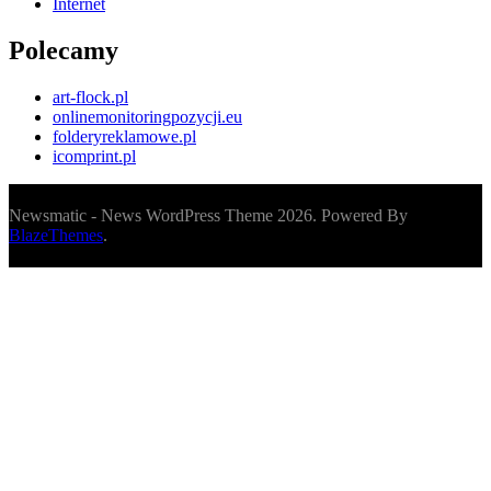
Internet
Polecamy
art-flock.pl
onlinemonitoringpozycji.eu
folderyreklamowe.pl
icomprint.pl
Newsmatic - News WordPress Theme 2026. Powered By
BlazeThemes
.