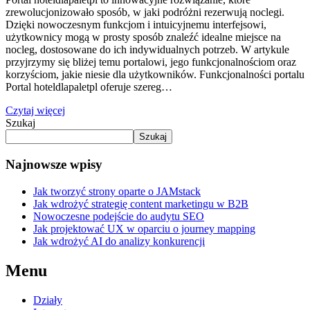
zrewolucjonizowało sposób, w jaki podróżni rezerwują noclegi.
Dzięki nowoczesnym funkcjom i intuicyjnemu interfejsowi,
użytkownicy mogą w prosty sposób znaleźć idealne miejsce na
nocleg, dostosowane do ich indywidualnych potrzeb. W artykule
przyjrzymy się bliżej temu portalowi, jego funkcjonalnościom oraz
korzyściom, jakie niesie dla użytkowników. Funkcjonalności portalu
Portal hoteldlapaletpl oferuje szereg…
Czytaj więcej
Szukaj
Szukaj
Najnowsze wpisy
Jak tworzyć strony oparte o JAMstack
Jak wdrożyć strategię content marketingu w B2B
Nowoczesne podejście do audytu SEO
Jak projektować UX w oparciu o journey mapping
Jak wdrożyć AI do analizy konkurencji
Menu
Działy