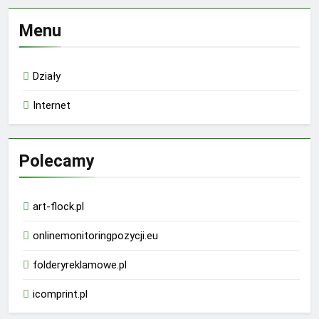
Menu
Działy
Internet
Polecamy
art-flock.pl
onlinemonitoringpozycji.eu
folderyreklamowe.pl
icomprint.pl