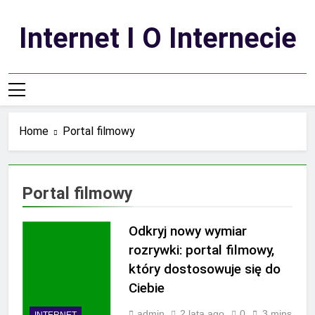
Skip
to
Internet I O Internecie
content
Home
Portal filmowy
Portal filmowy
Odkryj nowy wymiar
rozrywki: portal filmowy,
który dostosowuje się do
Ciebie
admin
2 lata ago
0
3 mins
INTERNET