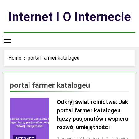
Skip
to
Internet I O Internecie
content
Home
portal farmer katalogeu
portal farmer katalogeu
Odkryj świat rolnictwa: Jak
portal farmer katalogeu
łączy pasjonatów i wspiera
rozwój umiejętności
admin
2 lata ago
0
3 mins
INTERNET