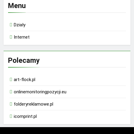
Menu
Działy
Internet
Polecamy
art-flock.pl
onlinemonitoringpozycji.eu
folderyreklamowe.pl
icomprint.pl