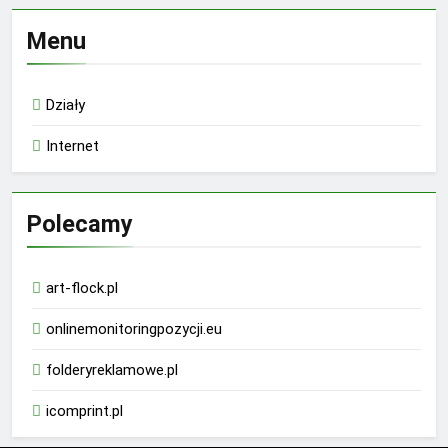
Menu
Działy
Internet
Polecamy
art-flock.pl
onlinemonitoringpozycji.eu
folderyreklamowe.pl
icomprint.pl