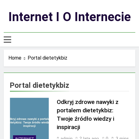
Skip
to
Internet I O Internecie
content
Home
Portal dietetykbiz
Portal dietetykbiz
Odkryj zdrowe nawyki z
portalem dietetykbiz:
Twoje źródło wiedzy i
inspiracji
admin
2 lata ago
0
3 mins
INTERNET