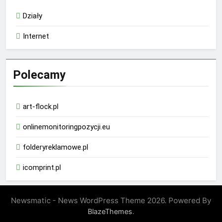
Działy
Internet
Polecamy
art-flock.pl
onlinemonitoringpozycji.eu
folderyreklamowe.pl
icomprint.pl
Newsmatic - News WordPress Theme 2026. Powered By
.
BlazeThemes