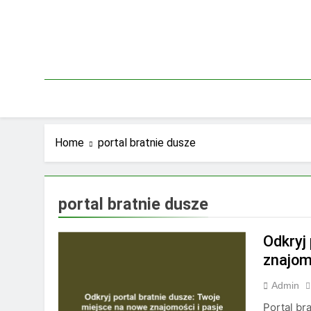
Skip
to
content
Home
portal bratnie dusze
portal bratnie dusze
Odkryj
znajom
Admin
Portal br