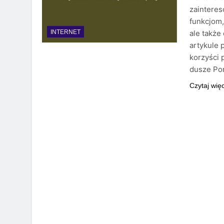
zainteres
funkcjom,
ale także
INTERNET
artykule p
korzyści 
dusze Por
Czytaj wię