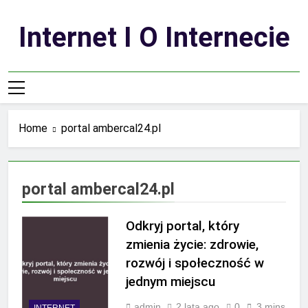
Skip
to
Internet I O Internecie
content
Home
portal ambercal24.pl
portal ambercal24.pl
Odkryj portal, który
zmienia życie: zdrowie,
rozwój i społeczność w
jednym miejscu
admin
2 lata ago
0
3 mins
INTERNET