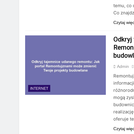
temu, co 
Co znajd
Czytaj wię
Odkryj
Remont
budow
Admin
Remontujz
informacj
INTERNET
różnorod
mogą zys
budownict
realizacj
oferuje t
Czytaj wię