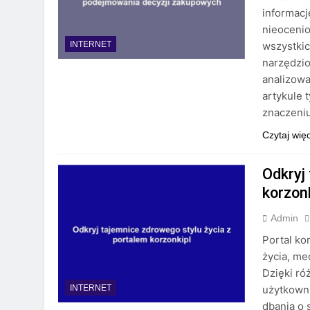
informacj
nieocenio
wszystki
INTERNET
narzędzi
analizow
artykule 
znaczeni
Czytaj wię
Odkryj
korzon
Admin
Portal ko
życia, me
Dzięki r
użytkowni
INTERNET
dbania o 