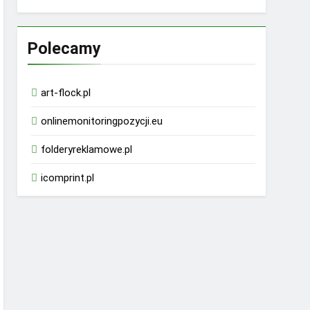
Polecamy
art-flock.pl
onlinemonitoringpozycji.eu
folderyreklamowe.pl
icomprint.pl