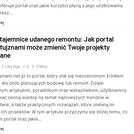
oferuje portal oraz jakie korzyści płyną z jego użytkowania.
ziesz…
cej
 tajemnice udanego remontu: Jak portal
ujznami może zmienić Twoje projekty
lane
2 Lata Ago
0
3 Mins
nami.net.pl to portal, który stał się nieocenionym źródłem
i dla osób planujących budowę lub remont. Dzięki
nym artykułom, poradnikom oraz wskazówkom, użytkownicy
kać cenną wiedzę na temat najnowszych trendów w
wie, a także praktycznych rozwiązań, które ułatwią im
ę ich projektów. W tym artykule przyjrzymy się bliżej temu, co
en portal oraz jakie…
cej