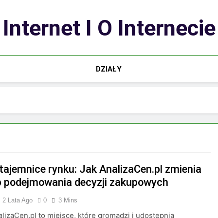
Internet I O Internecie
DZIAŁY
 tajemnice rynku: Jak AnalizaCen.pl zmienia
 podejmowania decyzji zakupowych
2 Lata Ago
0
3 Mins
alizaCen.pl to miejsce, które gromadzi i udostępnia