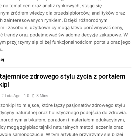
e na temat cen oraz analiz rynkowych, stając się
nym źródłem wiedzy dla przedsiębiorców, analityków oraz
ch zainteresowanych rynkiem. Dzięki różnorodnym
om i zasobom, użytkownicy mogą łatwo porównywać ceny,
ać trendy oraz podejmować świadome decyzje zakupowe. W
tym przyjrzymy się bliżej funkcjonalnościom portalu oraz jego
u…
cej
 tajemnice zdrowego stylu życia z portalem
kipl
2 Lata Ago
0
3 Mins
rzonkipl to miejsce, które łączy pasjonatów zdrowego stylu
dycyny naturalnej oraz holistycznego podejścia do zdrowia.
óżnorodnym artykułom, poradom i materiałom edukacyjnym,
cy mogą zgłębiać tajniki naturalnych metod leczenia oraz
swoje samopoczucie. W tym artykule przyjrzymy się bliżej