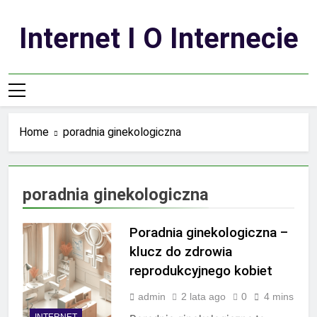
Skip
to
Internet I O Internecie
content
Home
poradnia ginekologiczna
poradnia ginekologiczna
Poradnia ginekologiczna –
klucz do zdrowia
reprodukcyjnego kobiet
admin
2 lata ago
0
4 mins
INTERNET