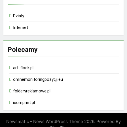
Działy
Internet
Polecamy
art-flock.pl
onlinemonitoringpozycji.eu
folderyreklamowe.pl
icomprint.pl
Newsmatic - News WordPress Theme 2026. Powered By