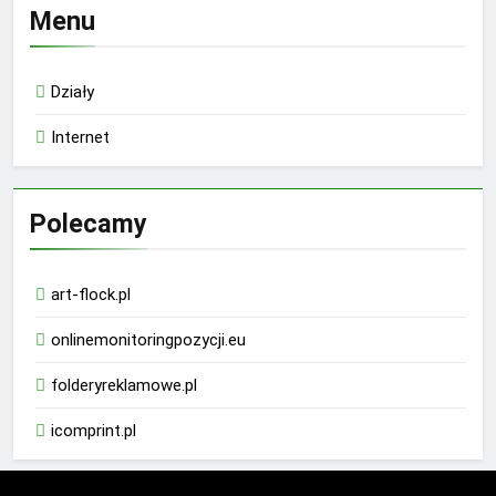
Menu
Działy
Internet
Polecamy
art-flock.pl
onlinemonitoringpozycji.eu
folderyreklamowe.pl
icomprint.pl