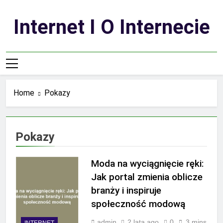
Skip
to
Internet I O Internecie
content
Home
Pokazy
Pokazy
Moda na wyciągnięcie ręki:
Jak portal zmienia oblicze
branży i inspiruje
społeczność modową
admin
2 lata ago
0
3 mins
INTERNET