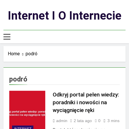
Skip
to
Internet I O Internecie
content
Home
podró
podró
Odkryj portal pełen wiedzy:
poradniki i nowości na
wyciągnięcie ręki
admin
2 lata ago
0
3 mins
INTERNET