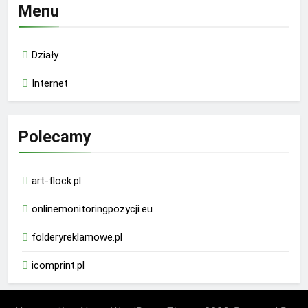
Menu
Działy
Internet
Polecamy
art-flock.pl
onlinemonitoringpozycji.eu
folderyreklamowe.pl
icomprint.pl