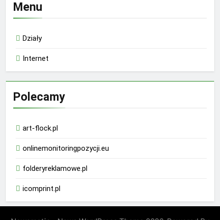
Menu
Działy
Internet
Polecamy
art-flock.pl
onlinemonitoringpozycji.eu
folderyreklamowe.pl
icomprint.pl