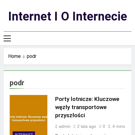
Skip
to
Internet I O Internecie
content
Home
podr
podr
Porty lotnicze: Kluczowe
węzły transportowe
przyszłości
admin
2 lata ago
0
4 mins
INTERNET