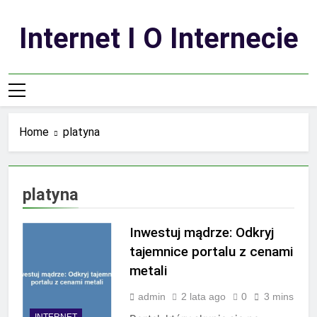
Skip
to
Internet I O Internecie
content
Home
platyna
platyna
Inwestuj mądrze: Odkryj
tajemnice portalu z cenami
metali
admin
2 lata ago
0
3 mins
INTERNET