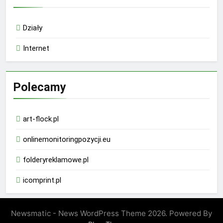
Działy
Internet
Polecamy
art-flock.pl
onlinemonitoringpozycji.eu
folderyreklamowe.pl
icomprint.pl
Newsmatic - News WordPress Theme 2026. Powered By