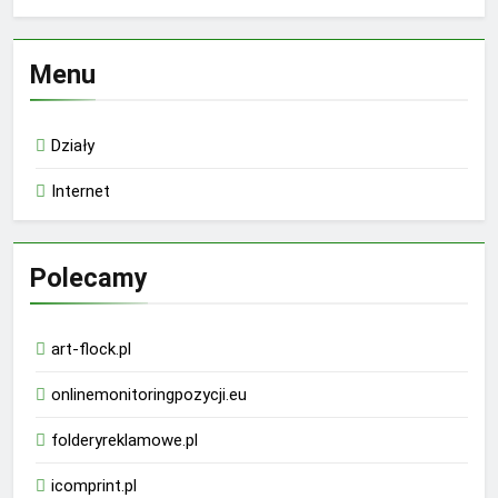
Menu
Działy
Internet
Polecamy
art-flock.pl
onlinemonitoringpozycji.eu
folderyreklamowe.pl
icomprint.pl