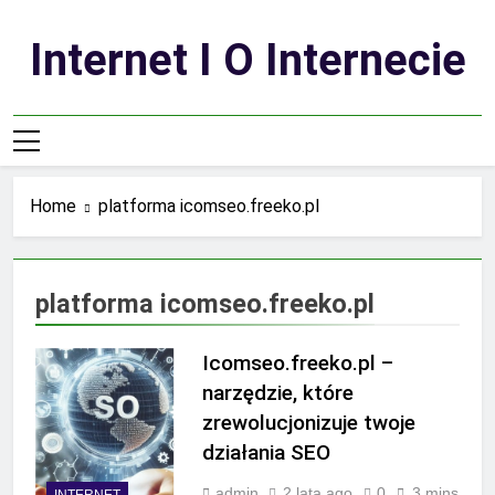
Skip
to
Internet I O Internecie
content
Home
platforma icomseo.freeko.pl
platforma icomseo.freeko.pl
Icomseo.freeko.pl –
narzędzie, które
zrewolucjonizuje twoje
działania SEO
admin
2 lata ago
0
3 mins
INTERNET