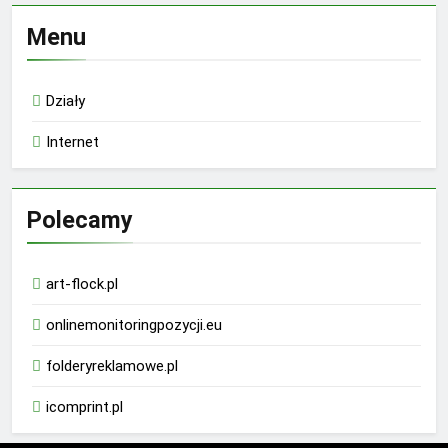
Menu
Działy
Internet
Polecamy
art-flock.pl
onlinemonitoringpozycji.eu
folderyreklamowe.pl
icomprint.pl