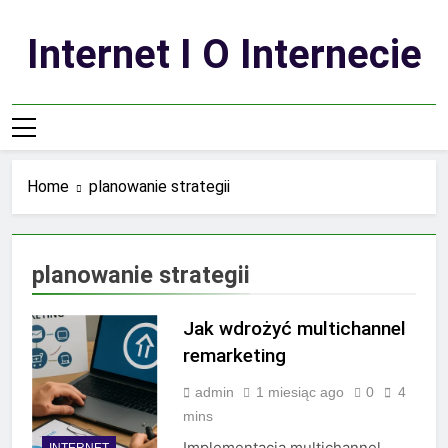
Skip
to
Internet I O Internecie
content
Home
planowanie strategii
planowanie strategii
Jak wdrożyć multichannel
remarketing
admin
1 miesiąc ago
0
4
mins
Implementacja multichannel
INTERNET