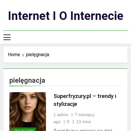
Skip
to
Internet I O Internecie
content
Home
pielęgnacja
pielęgnacja
Superfryzury.pl – trendy i
stylizacje
admin
7 miesięcy
ago
0
13 mins
Świat fryzur zmienia się dziś
POLECAMY