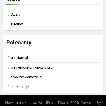
Działy
Internet
Polecamy
art-flock.pl
onlinemonitoringpozycji.eu
folderyreklamowe.pl
icomprint.pl
Newsmatic - News WordPress Theme 2026. Powered By