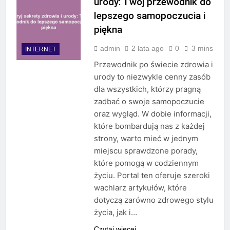
urody: Twój przewodnik do
lepszego samopoczucia i
piękna
admin
2 lata ago
0
3 mins
INTERNET
Przewodnik po świecie zdrowia i
urody to niezwykle cenny zasób
dla wszystkich, którzy pragną
zadbać o swoje samopoczucie
oraz wygląd. W dobie informacji,
które bombardują nas z każdej
strony, warto mieć w jednym
miejscu sprawdzone porady,
które pomogą w codziennym
życiu. Portal ten oferuje szeroki
wachlarz artykułów, które
dotyczą zarówno zdrowego stylu
życia, jak i…
Czytaj więcej