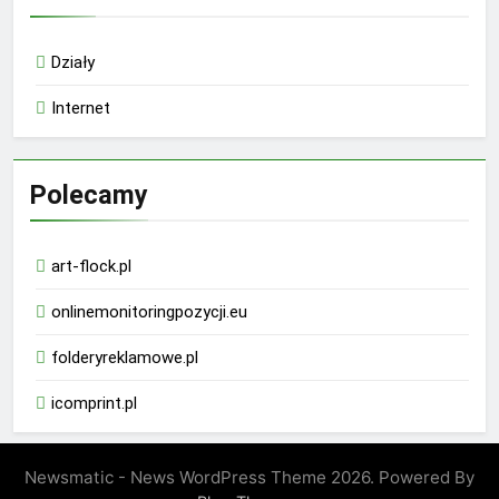
Działy
Internet
Polecamy
art-flock.pl
onlinemonitoringpozycji.eu
folderyreklamowe.pl
icomprint.pl
Newsmatic - News WordPress Theme 2026. Powered By