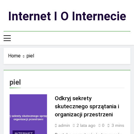
Skip
to
Internet I O Internecie
content
Home
piel
piel
Odkryj sekrety
skutecznego sprzątania i
organizacji przestrzeni
admin
2 lata ago
0
3 mins
INTERNET