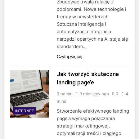
zbudować trwałą relację z
odbiorcami. Nowe technologie i
trendy w newsletterach
Sztuczna inteligencja i
automatyzacja Integracja
narzędzi opartych na AI staje się
standardem…
Czytaj więcej
Jak tworzyć skuteczne
landing page’e
admin
9 miesięcy ago
0
4
mins
Stworzenie efektywnego landing
INTERNET
page’a wymaga połączenia
strategii marketingowej,
optymalizacji treści i ciągłego