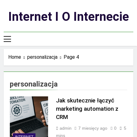
Skip
to
Internet I O Internecie
content
Home
personalizacja
Page 4
personalizacja
Jak skutecznie łączyć
marketing automation z
CRM
admin
7 miesięcy ago
0
5
mins
INTERNET