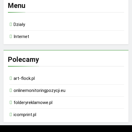
Menu
Działy
Internet
Polecamy
art-flock.pl
onlinemonitoringpozycji.eu
folderyreklamowe.pl
icomprint.pl