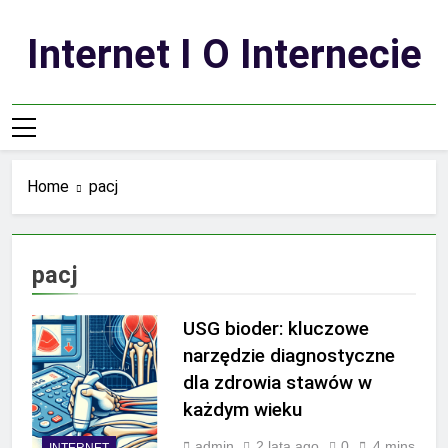
Skip
to
Internet I O Internecie
content
Home
pacj
pacj
USG bioder: kluczowe
narzędzie diagnostyczne
dla zdrowia stawów w
każdym wieku
admin
2 lata ago
0
4 mins
INTERNET