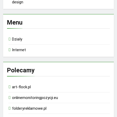
design
Menu
Działy
Internet
Polecamy
art-flock.pl
onlinemonitoringpozycji.eu
folderyreklamowe.pl