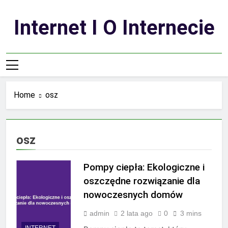
Skip
to
Internet I O Internecie
content
Home
osz
osz
Pompy ciepła: Ekologiczne i
oszczędne rozwiązanie dla
nowoczesnych domów
admin
2 lata ago
0
3 mins
INTERNET