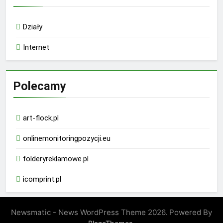
Działy
Internet
Polecamy
art-flock.pl
onlinemonitoringpozycji.eu
folderyreklamowe.pl
icomprint.pl
Newsmatic - News WordPress Theme 2026. Powered By