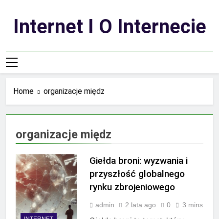
Skip
to
Internet I O Internecie
content
Home
organizacje międz
organizacje międz
Giełda broni: wyzwania i
przyszłość globalnego
rynku zbrojeniowego
admin
2 lata ago
0
3 mins
INTERNET