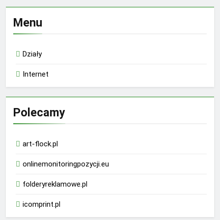
Menu
Działy
Internet
Polecamy
art-flock.pl
onlinemonitoringpozycji.eu
folderyreklamowe.pl
icomprint.pl