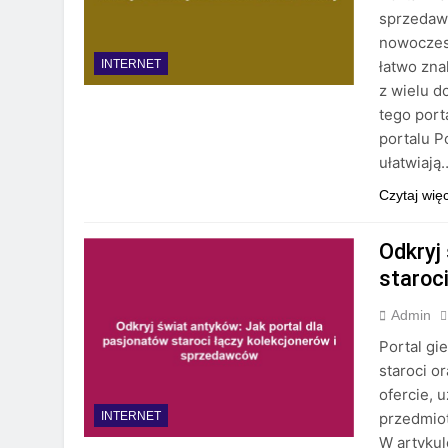
sprzedawc
nowoczes
łatwo zna
INTERNET
z wielu d
tego port
portalu P
ułatwiają
Czytaj wię
Odkryj
staroc
Admin
Portal gi
staroci o
ofercie, 
przedmiot
INTERNET
W artykul