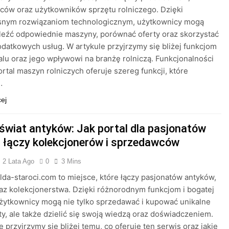
ów oraz użytkowników sprzętu rolniczego. Dzięki
nym rozwiązaniom technologicznym, użytkownicy mogą
leźć odpowiednie maszyny, porównać oferty oraz skorzystać
odatkowych usług. W artykule przyjrzymy się bliżej funkcjom
alu oraz jego wpływowi na branżę rolniczą. Funkcjonalności
ortal maszyn rolniczych oferuje szereg funkcji, które
…
cej
 świat antyków: Jak portal dla pasjonatów
i łączy kolekcjonerów i sprzedawców
2 Lata Ago
0
3 Mins
elda-staroci.com to miejsce, które łączy pasjonatów antyków,
raz kolekcjonerstwa. Dzięki różnorodnym funkcjom i bogatej
użytkownicy mogą nie tylko sprzedawać i kupować unikalne
y, ale także dzielić się swoją wiedzą oraz doświadczeniem.
e przyjrzymy się bliżej temu, co oferuje ten serwis oraz jakie