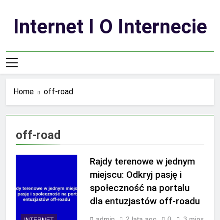
Skip
to
Internet I O Internecie
content
Home
off-road
off-road
Rajdy terenowe w jednym
miejscu: Odkryj pasję i
społeczność na portalu
dla entuzjastów off-roadu
admin
2 lata ago
0
3 mins
INTERNET