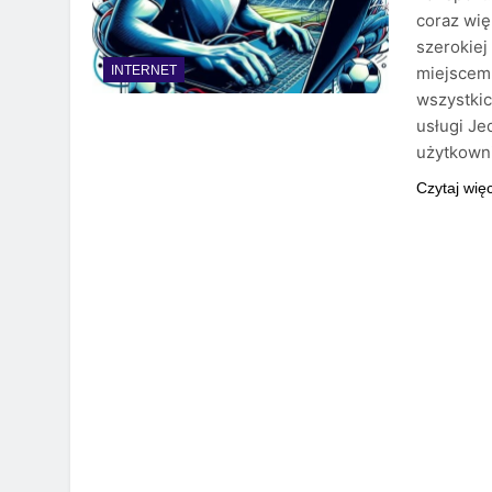
coraz wię
szerokiej 
miejscem 
INTERNET
wszystkic
usługi Je
użytkow
Czytaj wię