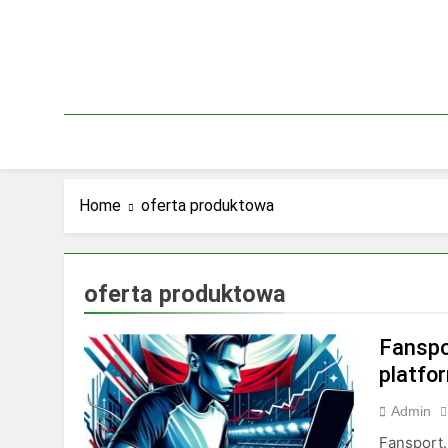
Skip
to
content
Home
oferta produktowa
oferta produktowa
Fanspo
platfo
Admin
Fansport.