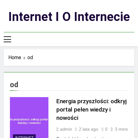
Skip
to
Internet I O Internecie
content
Home
od
od
Energia przyszłości: odkryj
portal pełen wiedzy i
nowości
admin
2 lata ago
0
3 mins
INTERNET