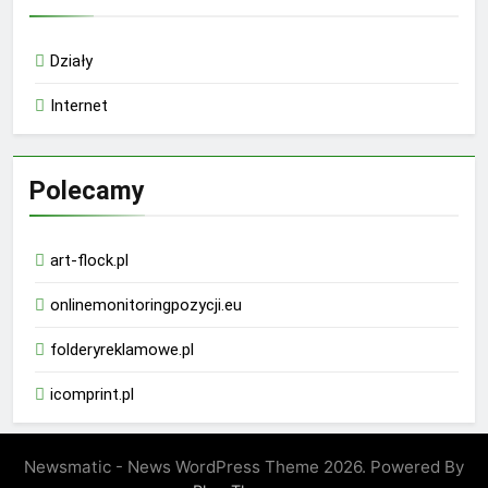
Działy
Internet
Polecamy
art-flock.pl
onlinemonitoringpozycji.eu
folderyreklamowe.pl
icomprint.pl
Newsmatic - News WordPress Theme 2026. Powered By