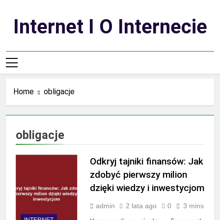
Skip
to
Internet I O Internecie
content
Home
obligacje
obligacje
Odkryj tajniki finansów: Jak
zdobyć pierwszy milion
dzięki wiedzy i inwestycjom
admin
2 lata ago
0
3 mins
INTERNET