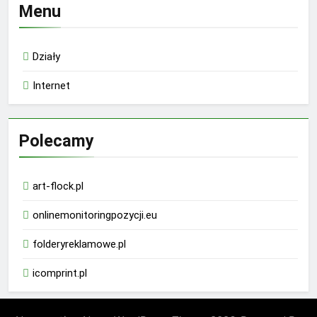
Menu
Działy
Internet
Polecamy
art-flock.pl
onlinemonitoringpozycji.eu
folderyreklamowe.pl
icomprint.pl