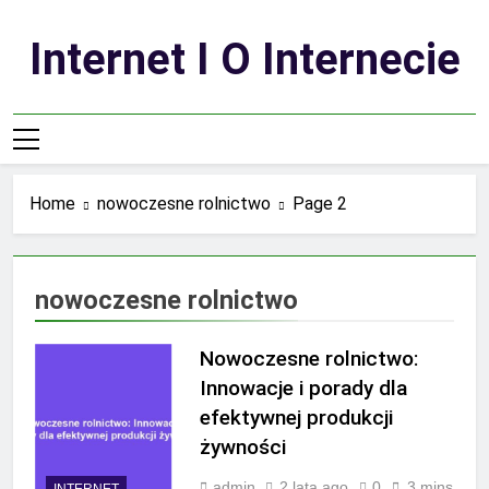
Skip
to
Internet I O Internecie
content
Home
nowoczesne rolnictwo
Page 2
nowoczesne rolnictwo
Nowoczesne rolnictwo:
Innowacje i porady dla
efektywnej produkcji
żywności
admin
2 lata ago
0
3 mins
INTERNET