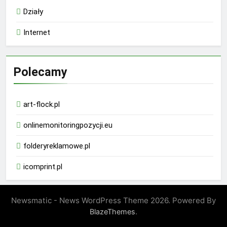
Działy
Internet
Polecamy
art-flock.pl
onlinemonitoringpozycji.eu
folderyreklamowe.pl
icomprint.pl
Newsmatic - News WordPress Theme 2026. Powered By
.
BlazeThemes