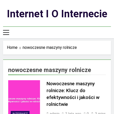
Skip
to
Internet I O Internecie
content
Home
nowoczesne maszyny rolnicze
nowoczesne maszyny rolnicze
Nowoczesne maszyny
rolnicze: Klucz do
efektywności i jakości w
rolnictwie
admin
2 lata ago
0
3 mins
INTERNET