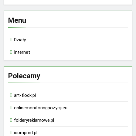
Menu
Działy
Internet
Polecamy
art-flock.pl
onlinemonitoringpozycji.eu
folderyreklamowe.pl
icomprint.pl