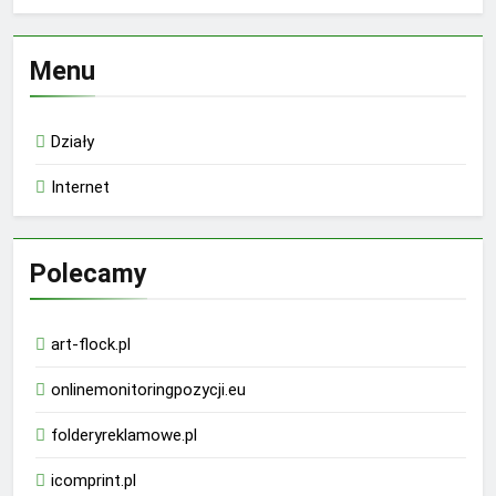
Menu
Działy
Internet
Polecamy
art-flock.pl
onlinemonitoringpozycji.eu
folderyreklamowe.pl
icomprint.pl