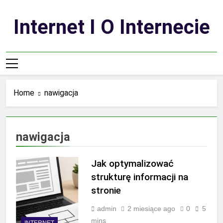
Skip
to
Internet I O Internecie
content
Home
nawigacja
nawigacja
Jak optymalizować
strukturę informacji na
stronie
admin
2 miesiące ago
0
5
mins
INTERNET