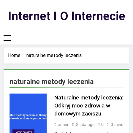
Skip
to
Internet I O Internecie
content
Home
naturalne metody leczenia
naturalne metody leczenia
Naturalne metody leczenia:
Odkryj moc zdrowia w
domowym zaciszu
admin
2 lata ago
0
3 mins
INTERNET