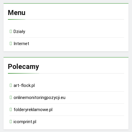
Menu
Działy
Internet
Polecamy
art-flock.pl
onlinemonitoringpozycji.eu
folderyreklamowe.pl
icomprint.pl