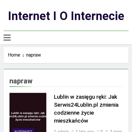
Skip
to
Internet I O Internecie
content
Home
napraw
napraw
Lublin w zasięgu ręki: Jak
Serwis24Lublin.pl zmienia
codzienne życie
mieszkańców
admin
2 lata ago
0
3 mins
INTERNET