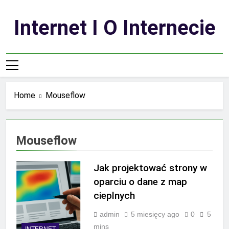
Skip
to
Internet I O Internecie
content
Home
Mouseflow
Mouseflow
Jak projektować strony w
oparciu o dane z map
cieplnych
admin
5 miesięcy ago
0
5
mins
INTERNET