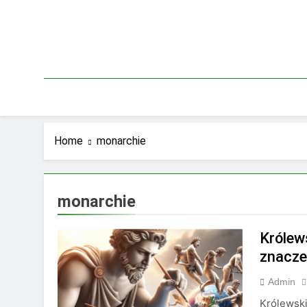
Skip
to
content
Home
monarchie
monarchie
Królews
znacze
Admin
Królewski