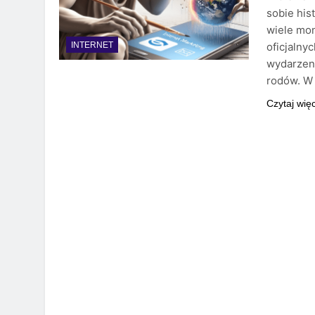
sobie his
wiele mon
oficjalny
INTERNET
wydarzeni
rodów. W 
Czytaj wię