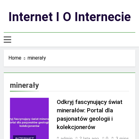
Skip
to
Internet I O Internecie
content
Home
minerały
minerały
Odkryj fascynujący świat
minerałów: Portal dla
pasjonatów geologii i
kolekcjonerów
admin
2 lata ago
0
3 mins
INTERNET