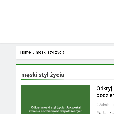
Skip
to
content
Home
męski styl życia
męski styl życia
Odkryj 
codzie
Admin
Portal, k