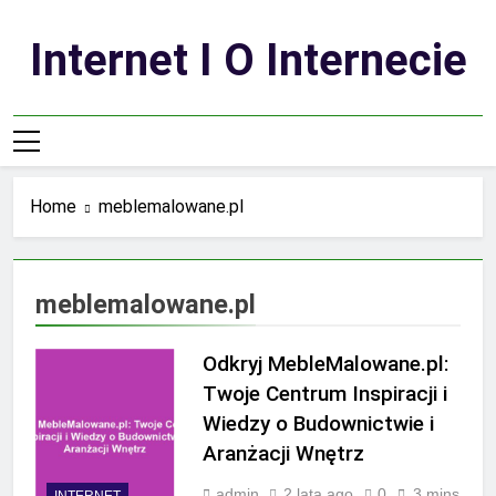
Skip
to
Internet I O Internecie
content
Home
meblemalowane.pl
meblemalowane.pl
Odkryj MebleMalowane.pl:
Twoje Centrum Inspiracji i
Wiedzy o Budownictwie i
Aranżacji Wnętrz
admin
2 lata ago
0
3 mins
INTERNET