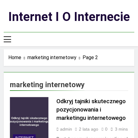
Skip
to
Internet I O Internecie
content
Home
marketing internetowy
Page 2
marketing internetowy
Odkryj tajniki skutecznego
pozycjonowania i
marketingu internetowego
admin
2 lata ago
0
3 mins
INTERNET