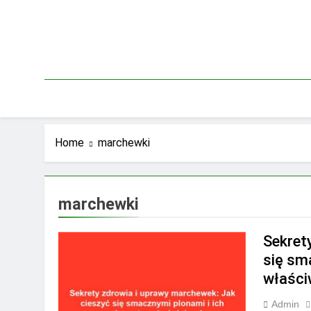
Skip
to
content
Home
marchewki
marchewki
Sekret
się sm
właści
Admin