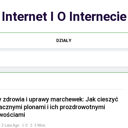
Internet I O Internecie
DZIAŁY
y zdrowia i uprawy marchewek: Jak cieszyć
acznymi plonami i ich prozdrowotnymi
wościami
2 Lata Ago
0
3 Mins