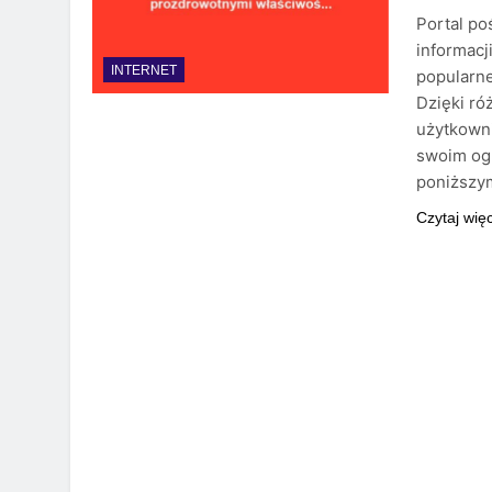
Portal po
informacj
INTERNET
popularn
Dzięki r
użytkowni
swoim ogr
poniższym
Czytaj wię