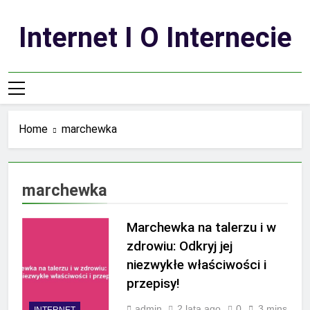
Skip
to
Internet I O Internecie
content
Home
marchewka
marchewka
Marchewka na talerzu i w
zdrowiu: Odkryj jej
niezwykłe właściwości i
przepisy!
admin
2 lata ago
0
3 mins
INTERNET