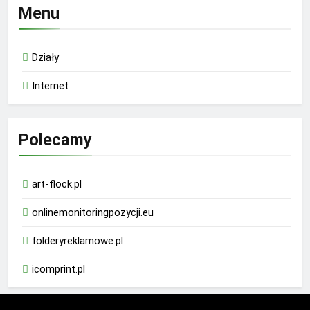
Menu
Działy
Internet
Polecamy
art-flock.pl
onlinemonitoringpozycji.eu
folderyreklamowe.pl
icomprint.pl