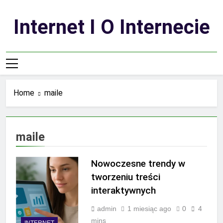
Skip
to
Internet I O Internecie
content
Home
maile
maile
Nowoczesne trendy w
tworzeniu treści
interaktywnych
admin
1 miesiąc ago
0
4
mins
INTERNET