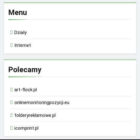
Menu
Działy
Internet
Polecamy
art-flock.pl
onlinemonitoringpozycji.eu
folderyreklamowe.pl
icomprint.pl