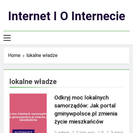
Skip
to
Internet I O Internecie
content
Home
lokalne władze
lokalne władze
Odkryj moc lokalnych
samorządów: Jak portal
gminywpolsce.pl zmienia
życie mieszkańców
admin
2 lata ago
0
3 mins
INTERNET