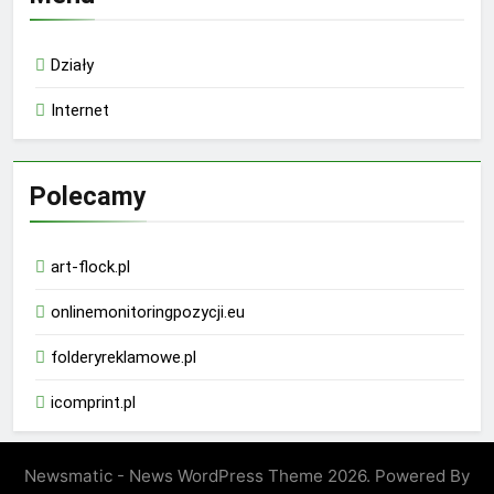
Działy
Internet
Polecamy
art-flock.pl
onlinemonitoringpozycji.eu
folderyreklamowe.pl
icomprint.pl
Newsmatic - News WordPress Theme 2026. Powered By