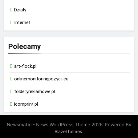
Działy
Internet
Polecamy
art-flock.pl
onlinemonitoringpozycji.eu
folderyreklamowe.pl
icomprint.pl
Newsmatic - News WordPress Theme 2026. Powered By
.
BlazeThemes