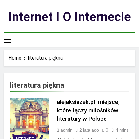
Skip
to
Internet I O Internecie
content
Home
literatura piękna
literatura piękna
alejaksiazek.pl: miejsce,
które łączy miłośników
literatury w Polsce
admin
2 lata ago
0
4 mins
INTERNET