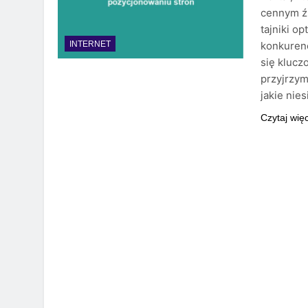
cennym źr
tajniki o
konkurenc
INTERNET
się klucz
przyjrzym
jakie nie
Czytaj wię