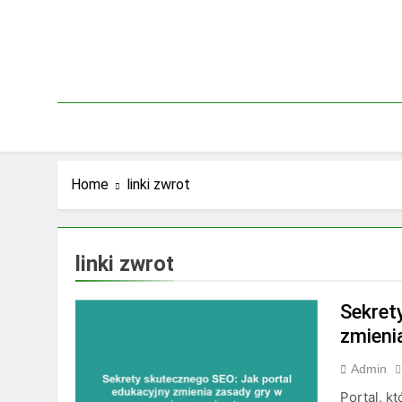
Skip
to
content
Home
linki zwrot
linki zwrot
Sekret
zmieni
Admin
Portal, k