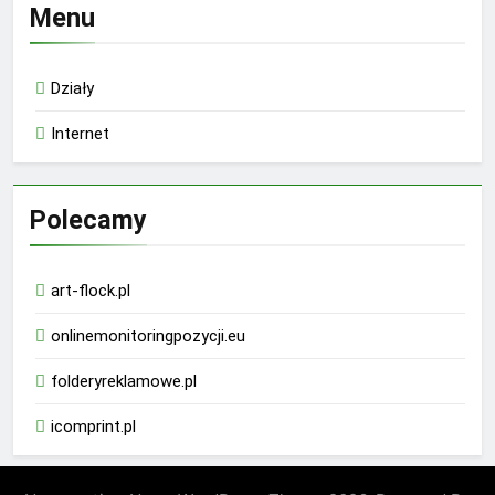
Menu
Działy
Internet
Polecamy
art-flock.pl
onlinemonitoringpozycji.eu
folderyreklamowe.pl
icomprint.pl