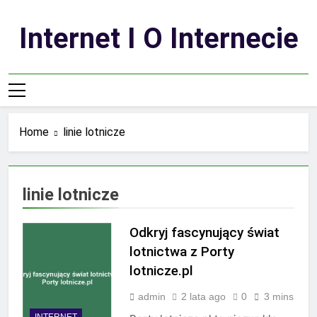
Skip
to
Internet I O Internecie
content
Home
linie lotnicze
linie lotnicze
Odkryj fascynujący świat
lotnictwa z Porty
lotnicze.pl
admin
2 lata ago
0
3 mins
INTERNET