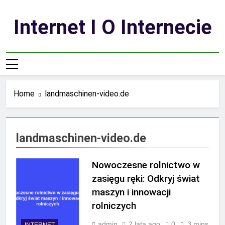
Skip
to
Internet I O Internecie
content
Home
landmaschinen-video.de
landmaschinen-video.de
Nowoczesne rolnictwo w
zasięgu ręki: Odkryj świat
maszyn i innowacji
rolniczych
admin
2 lata ago
0
3 mins
INTERNET