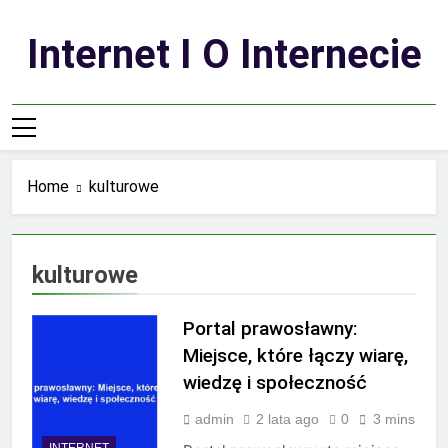
Skip
to
Internet I O Internecie
content
Home
kulturowe
kulturowe
Portal prawosławny:
Miejsce, które łączy wiarę,
wiedzę i społeczność
admin
2 lata ago
0
3 mins
INTERNET