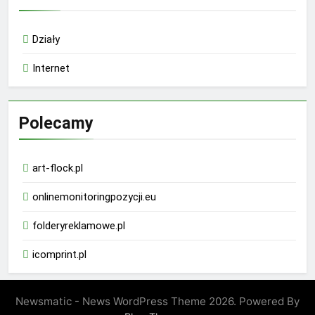
Działy
Internet
Polecamy
art-flock.pl
onlinemonitoringpozycji.eu
folderyreklamowe.pl
icomprint.pl
Newsmatic - News WordPress Theme 2026. Powered By