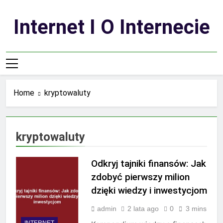
Skip
to
Internet I O Internecie
content
Home
kryptowaluty
kryptowaluty
Odkryj tajniki finansów: Jak
zdobyć pierwszy milion
dzięki wiedzy i inwestycjom
admin
2 lata ago
0
3 mins
INTERNET