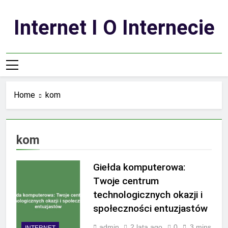
Skip
to
Internet I O Internecie
content
Home
kom
kom
Giełda komputerowa:
Twoje centrum
technologicznych okazji i
społeczności entuzjastów
admin
2 lata ago
0
3 mins
INTERNET