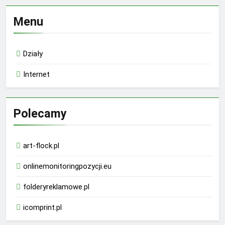
Menu
Działy
Internet
Polecamy
art-flock.pl
onlinemonitoringpozycji.eu
folderyreklamowe.pl
icomprint.pl