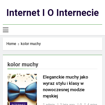
Skip
to
Internet I O Internecie
content
Home
kolor muchy
kolor muchy
Eleganckie muchy jako
wyraz stylu i klasy w
nowoczesnej modzie
męskiej
admin
2 lata ago
0
4 mins
INTERNET