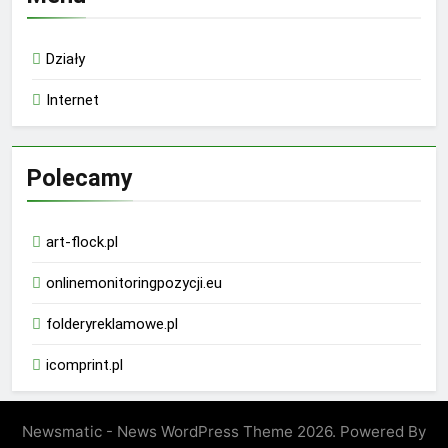
Działy
Internet
Polecamy
art-flock.pl
onlinemonitoringpozycji.eu
folderyreklamowe.pl
icomprint.pl
Newsmatic - News WordPress Theme 2026. Powered By